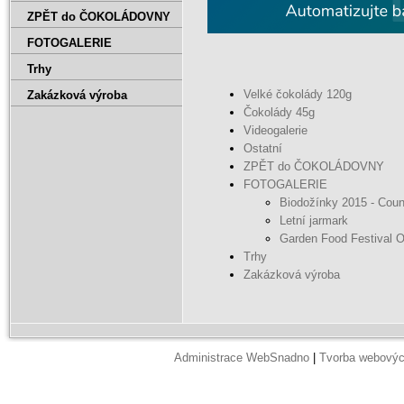
ZPĚT do ČOKOLÁDOVNY
FOTOGALERIE
Trhy
Velké čokolády 120g
Zakázková výroba
Čokolády 45g
Videogalerie
Ostatní
ZPĚT do ČOKOLÁDOVNY
FOTOGALERIE
Biodožínky 2015 - Count
Letní jarmark
Garden Food Festival 
Trhy
Zakázková výroba
Administrace WebSnadno
|
Tvorba webovýc